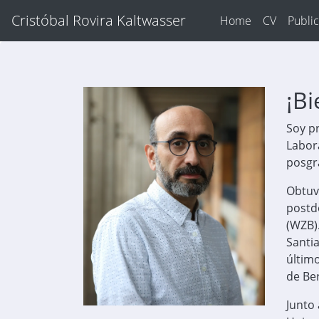
Cristóbal Rovira Kaltwasser
Home
CV
Publi
¡B
Soy pr
Labora
posgra
Obtuve
postdo
(WZB)
Santia
último
de Ber
Junto 