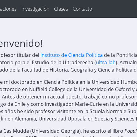
caciones
Investigación
Clases
Contacto
ienvenido!
ofesor titular del
Instituto de Ciencia Política
de la Pontifici
torio para el Estudio de la Ultraderecha (
ultra-lab
). Actual
do de la Facultad de Historia, Geografía y Ciencia Política de
 mi doctorado en Ciencia Política en la Universidad Humbol
ctorado en Nuffield College de la Universidad de Oxford y e
. Antes de obtener mi actual puesto, trabajé como profesor
go de Chile y como investigador Marie-Curie en la Universi
s años he sido profesor visitante en la Scuola Normale Super
lin en Alemania, Universidad Uppsala en Suecia y Sciences 
a Cas Mudde (Universidad Georgia), he escrito el libro
Popul